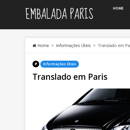
Skip
EMBALADA PARIS
HOME
to
content
Home
>
Informações Úteis
>
Translado em Pa
Posted
Informações Úteis
In
Translado em Paris