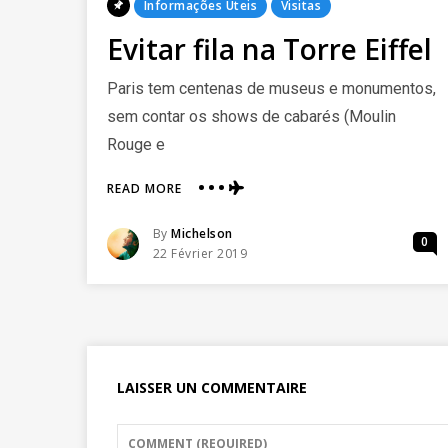
Posted
Informações Úteis
Visitas
In
Evitar fila na Torre Eiffel
Paris tem centenas de museus e monumentos,
sem contar os shows de cabarés (Moulin
Rouge e
ABOUT
READ MORE
EVITAR
FILA
Posted
By
Michelson
0
NA
Posted
22 Février 2019
TORRE
On
EIFFEL
LAISSER UN COMMENTAIRE