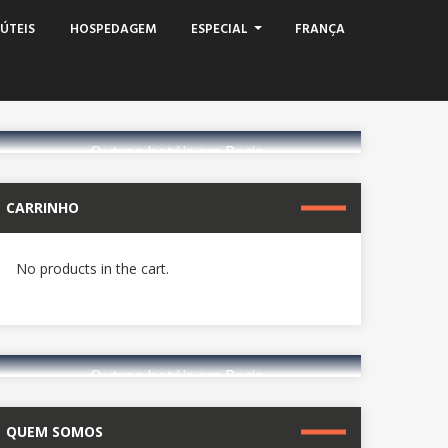
ÚTEIS
HOSPEDAGEM
ESPECIAL
FRANÇA
Outros hotéis em Paris
CARRINHO
reserve agora
No products in the cart.
Outros hotéis em Paris
QUEM SOMOS