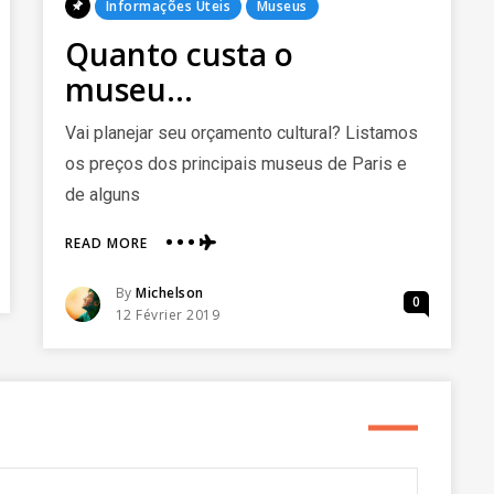
Posted
Informações Úteis
Museus
In
Quanto custa o
museu…
Vai planejar seu orçamento cultural? Listamos
os preços dos principais museus de Paris e
de alguns
ABOUT
READ MORE
QUANTO
CUSTA
Posted
By
Michelson
0
O
Posted
12 Février 2019
MUSEU…
On