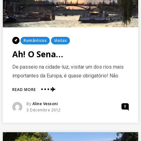
Posted
Românticos
Visitas
In
Ah! O Sena…
De passeio na cidade-luz, visitar um dos rios mais
importantes da Europa, é quase obrigatório! Não
ABOUT
READ MORE
AH!
O
Posted
By
Aline Vessoni
0
SENA…
Posted
3 Décembre 2012
On