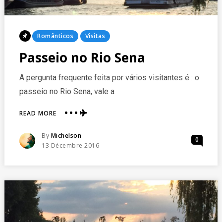
Posted
Românticos
Visitas
In
Passeio no Rio Sena
A pergunta frequente feita por vários visitantes é : o
passeio no Rio Sena, vale a
ABOUT
READ MORE
PASSEIO
NO
Posted
By
Michelson
0
RIO
Posted
13 Décembre 2016
SENA
On