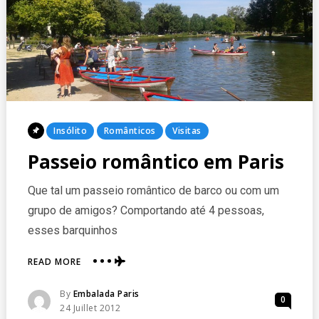
Posted
Insólito
Românticos
Visitas
In
Passeio romântico em Paris
Que tal um passeio romântico de barco ou com um
grupo de amigos? Comportando até 4 pessoas,
esses barquinhos
ABOUT
READ MORE
PASSEIO
ROMÂNTICO
Posted
By
Embalada Paris
0
EM
Posted
24 Juillet 2012
PARIS