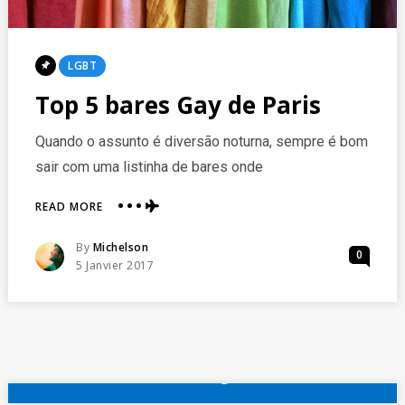
Posted
LGBT
In
Top 5 bares Gay de Paris
Quando o assunto é diversão noturna, sempre é bom
sair com uma listinha de bares onde
ABOUT
READ MORE
TOP
5
Posted
By
Michelson
0
BARES
Posted
5 Janvier 2017
GAY
On
DE
PARIS
reserve agora
Outros hotéis em Paris