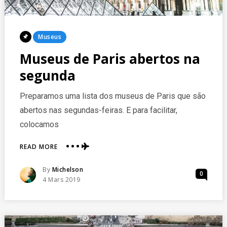
Posted
Museus
In
Museus de Paris abertos na
segunda
Preparamos uma lista dos museus de Paris que são
abertos nas segundas-feiras. E para facilitar,
colocamos
ABOUT
READ MORE
MUSEUS
DE
Posted
By
Michelson
0
PARIS
Posted
4 Mars 2019
ABERTOS
On
NA
SEGUNDA