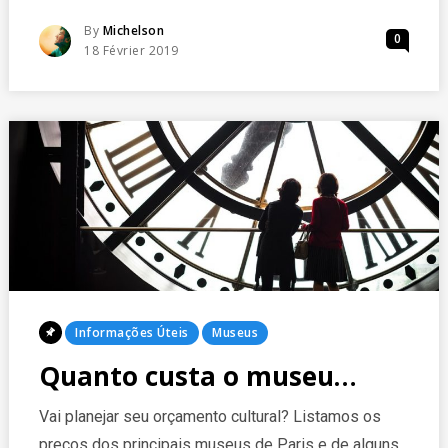
VALE
A
Posted
By
Michelson
0
PENA
Posted
18 Février 2019
O
On
PARIS
MUSEUM
PASS?
Posted
Informações Úteis
Museus
In
Quanto custa o museu…
Vai planejar seu orçamento cultural? Listamos os
preços dos principais museus de Paris e de alguns