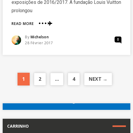
exposições de 2016/2017. A fundação Louis Vuitton
prolongou
ABOUT
READ MORE
ÚLTIMOS
DIAS
Posted
By
Michelson
0
DE
Posted
28 Février 2017
CHTCHOUKINE
On
EM
PARIS
1
2
…
4
NEXT →
reserve agora
Outros hotéis em Paris
CARRINHO