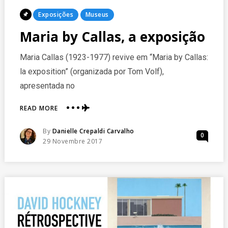
Posted
Exposições
Museus
In
Maria by Callas, a exposição
Maria Callas (1923-1977) revive em “Maria by Callas:
la exposition” (organizada por Tom Volf),
apresentada no
ABOUT
READ MORE
MARIA
BY
Posted
By
Danielle Crepaldi Carvalho
0
CALLAS,
Posted
29 Novembre 2017
A
On
EXPOSIÇÃO