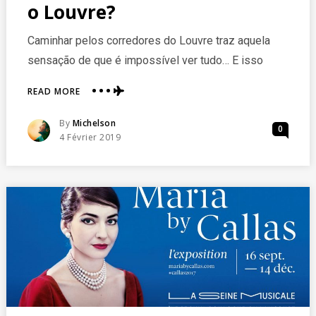
o Louvre?
Caminhar pelos corredores do Louvre traz aquela
sensação de que é impossível ver tudo… E isso
ABOUT
READ MORE
QUANTO
TEMPO
Posted
By
Michelson
0
PARA
Posted
4 Février 2019
VISITAR
On
O
LOUVRE?