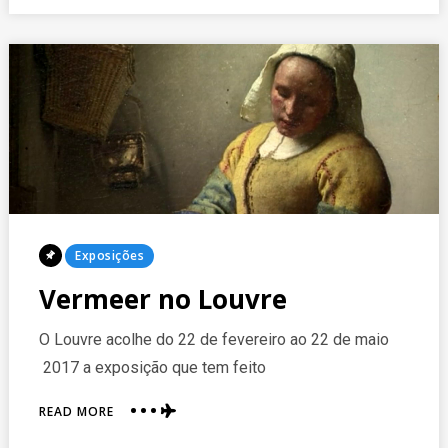
Posted
Exposições
In
Vermeer no Louvre
O Louvre acolhe do 22 de fevereiro ao 22 de maio
2017 a exposição que tem feito
ABOUT
READ MORE
VERMEER