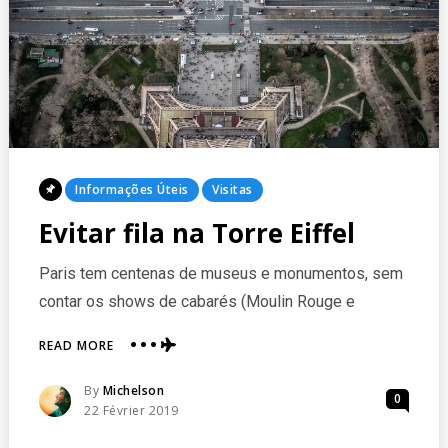
Posted
Informações Úteis
Visitas
In
Evitar fila na Torre Eiffel
Paris tem centenas de museus e monumentos, sem
contar os shows de cabarés (Moulin Rouge e
ABOUT
READ MORE
EVITAR
FILA
Posted
By
Michelson
0
NA
Posted
22 Février 2019
TORRE
On
EIFFEL