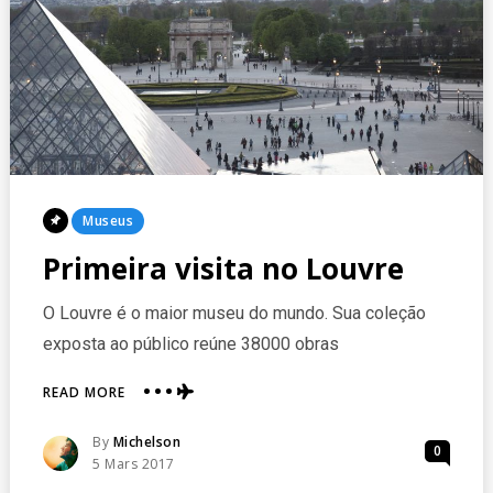
Posted
Museus
In
Primeira visita no Louvre
O Louvre é o maior museu do mundo. Sua coleção
exposta ao público reúne 38000 obras
ABOUT
READ MORE
PRIMEIRA
VISITA
Posted
By
Michelson
0
NO
Posted
5 Mars 2017
LOUVRE
On