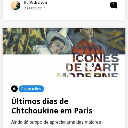
NO
Posted
By
Michelson
0
LOUVRE
Posted
2 Mars 2017
On
Posted
Exposições
In
Últimos dias de
Chtchoukine em Paris
Ainda dá tempo de apreciar uma das maiores