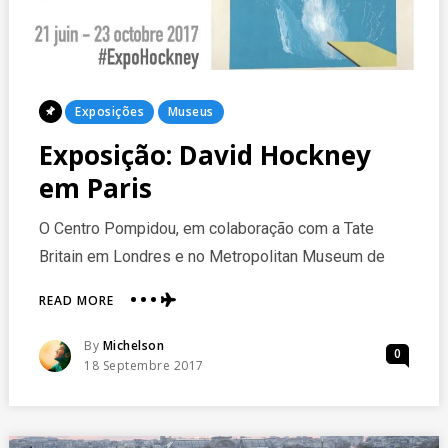
Posted
Exposições
Museus
In
Exposição: David Hockney
em Paris
O Centro Pompidou, em colaboração com a Tate
Britain em Londres e no Metropolitan Museum de
ABOUT
READ MORE
EXPOSIÇÃO:
DAVID
Posted
By
Michelson
0
HOCKNEY
Posted
18 Septembre 2017
EM
On
PARIS