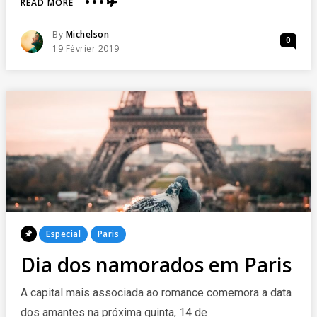
ABOUT
READ MORE
DESCONTOS
NA
Posted
By
Michelson
0
APPLE
Posted
19 Février 2019
On
Posted
Especial
Paris
In
Dia dos namorados em Paris
A capital mais associada ao romance comemora a data
dos amantes na próxima quinta, 14 de