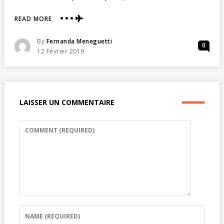
ABOUT
READ MORE
DIA
DOS
Posted
By
Fernanda Meneguetti
0
NAMORADOS
Posted
12 Février 2019
EM
On
PARIS
LAISSER UN COMMENTAIRE