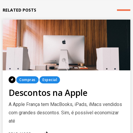
RELATED POSTS
Posted
Compras
Especial
In
Descontos na Apple
A Apple França tem MacBooks, iPads, iMacs vendidos
com grandes descontos. Sim, é possível economizar
até