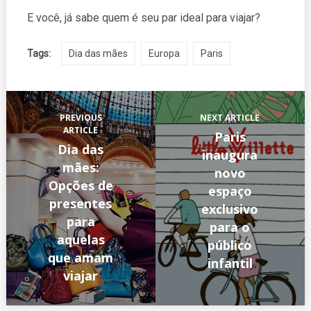
E você, já sabe quem é seu par ideal para viajar?
Tags:
Dia das mães
Europa
Paris
PREVIOUS
NEXT ARTICLE
ARTICLE
Paris
Dia das
inaugura
mães:
novo
Opções de
espaço
presentes
exclusivo
para
para o
aquelas
público
que amam
infantil
viajar