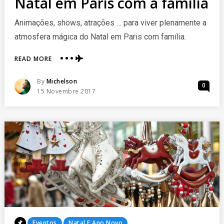
Natal em Paris com a família
Animações, shows, atrações … para viver plenamente a
atmosfera mágica do Natal em Paris com família.
ABOUT
READ MORE
NATAL
EM
Posted
By
Michelson
0
PARIS
Posted
15 Novembre 2017
COM
On
A
FAMÍLIA
Posted
Eventos
Natal E Ano Novo