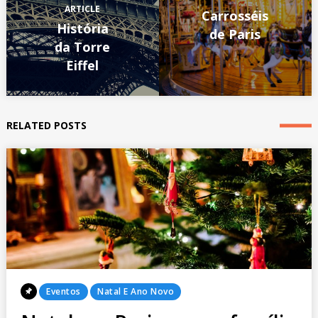
ARTICLE
Carrosséis
História
de Paris
da Torre
Eiffel
RELATED POSTS
Posted
Eventos
Natal E Ano Novo
In