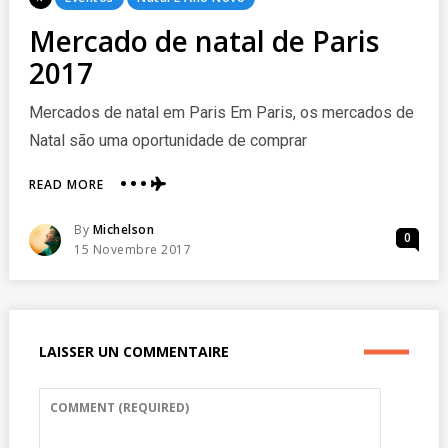
In
Mercado de natal de Paris
2017
Mercados de natal em Paris Em Paris, os mercados de
Natal são uma oportunidade de comprar
ABOUT
READ MORE
MERCADO
DE
Posted
By
Michelson
0
NATAL
Posted
15 Novembre 2017
DE
On
PARIS
2017
LAISSER UN COMMENTAIRE