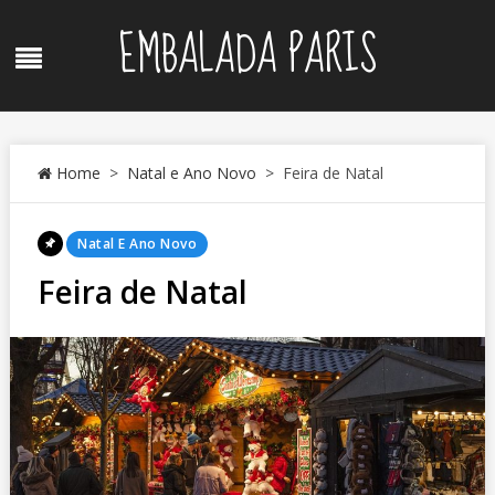
Skip
EMBALADA PARIS
to
Menu
content
Home
>
Natal e Ano Novo
>
Feira de Natal
Posted
Natal E Ano Novo
In
Feira de Natal