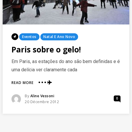
Posted
Eventos
Natal E Ano Novo
In
Paris sobre o gelo!
Em Paris, as estações do ano são bem definidas e é
uma delícia ver claramente cada
ABOUT
READ MORE
PARIS
SOBRE
Posted
By
Aline Vessoni
0
O
Posted
20 Décembre 2012
GELO!
On