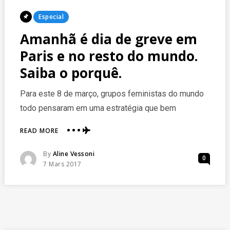
Posted
Especial
In
Amanhã é dia de greve em
Paris e no resto do mundo.
Saiba o porquê.
Para este 8 de março, grupos feministas do mundo
todo pensaram em uma estratégia que bem
ABOUT
READ MORE
AMANHÃ
É
Posted
By
Aline Vessoni
0
DIA
Posted
7 Mars 2017
DE
On
GREVE
EM
PARIS
E
NO
reserve agora