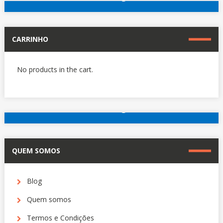
RESTO
Outros hotéis em Paris
DO
MUNDO.
SAIBA
CARRINHO
O
PORQUÊ.
No products in the cart.
reserve agora
Outros hotéis em Paris
QUEM SOMOS
Blog
Quem somos
Termos e Condições