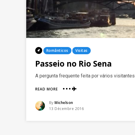
Posted
Românticos
Visitas
In
Passeio no Rio Sena
A pergunta frequente feita por vários visitantes
ABOUT
READ MORE
PASSEIO
NO
Posted
By
Michelson
RIO
Posted
13 Décembre 2016
SENA
On