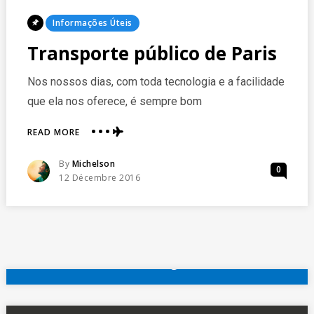
Posted
Informações Úteis
In
Transporte público de Paris
Nos nossos dias, com toda tecnologia e a facilidade
que ela nos oferece, é sempre bom
ABOUT
READ MORE
TRANSPORTE
PÚBLICO
Posted
By
Michelson
0
DE
Posted
12 Décembre 2016
PARIS
On
reserve agora
Outros hotéis em Paris