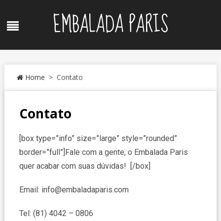
Skip
EMBALADA PARIS
to
Menu
content
Home
> Contato
Contato
[box type=”info” size=”large” style=”rounded”
border=”full”]Fale com a gente, o Embalada Paris
quer acabar com suas dúvidas! [/box]
Email: info@embaladaparis.com
Tel: (81) 4042 – 0806