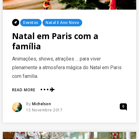
Posted
Eventos
Natal E Ano Novo
In
Natal em Paris com a
família
Animações, shows, atrações … para viver
plenamente a atmosfera mágica do Natal em Paris
com família.
ABOUT
READ MORE
NATAL
EM
Posted
By
Michelson
0
PARIS
Posted
15 Novembre 2017
COM
On
A
FAMÍLIA