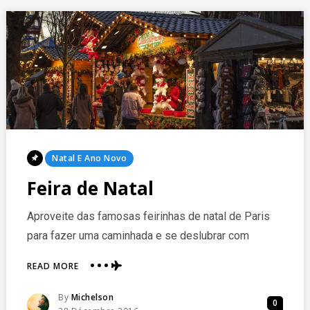
Posted
Natal E Ano Novo
In
Feira de Natal
Aproveite das famosas feirinhas de natal de Paris
para fazer uma caminhada e se deslubrar com
ABOUT
READ MORE
FEIRA
DE
Posted
By
Michelson
0
NATAL