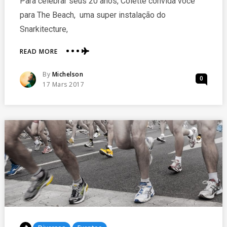
Para celebrar seus 20 anos, Colette convida você
para The Beach, uma super instalação do
Snarkitecture,
ABOUT
READ MORE
SUPER
PISCINA
Posted
By
Michelson
0
DE
Posted
17 Mars 2017
BOLAS
On
EM
PARIS