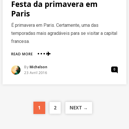
Festa da primavera em
Paris
É primavera em Paris. Certamente, uma das
temporadas mais agradáveis para se visitar a capital
francesa.
ABOUT
READ MORE
FESTA
DA
Posted
By
Michelson
0
PRIMAVERA
Posted
23 Avril 2016
EM
On
PARIS
1
2
NEXT →
reserve agora