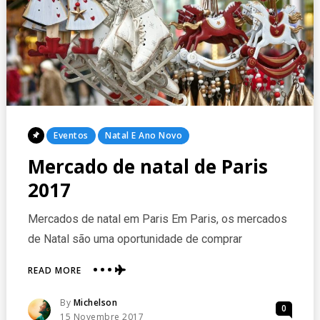
Posted
Eventos
Natal E Ano Novo
In
Mercado de natal de Paris
2017
Mercados de natal em Paris Em Paris, os mercados
de Natal são uma oportunidade de comprar
ABOUT
READ MORE
MERCADO
DE
Posted
By
Michelson
0
NATAL
Posted
15 Novembre 2017