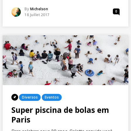
NADAR
NO
Posted
By
Michelson
0
RIO
Posted
18 Juillet 2017
EM
On
PARIS
Posted
Diversos
Eventos
In
Super piscina de bolas em
Paris