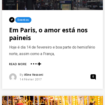
Posted
Eventos
In
Em Paris, o amor está nos
paineis
Hoje é dia 14 de fevereiro e boa parte do hemisfério
norte, assim como a França,
ABOUT
READ MORE
EM
PARIS,
Posted
By
Aline Vessoni
0
O
Posted
14 Février 2017
AMOR
On
ESTÁ
NOS
PAINEIS