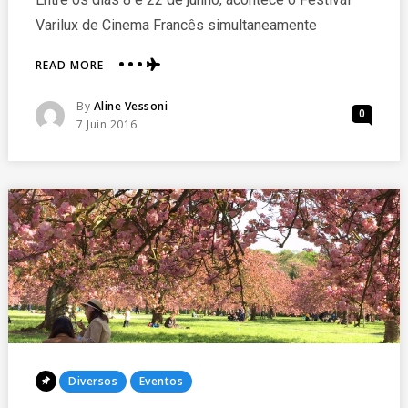
Varilux de Cinema Francês simultaneamente
ABOUT
READ MORE
MOSTRA
DE
Posted
By
Aline Vessoni
0
CINEMA
Posted
7 Juin 2016
FRANCÊS
On
ACONTECE
EM
50
CIDADES
BRASILEIRAS
Posted
Diversos
Eventos
In