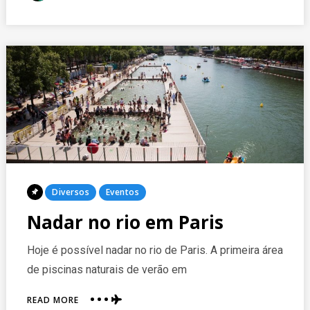
DE
On
PARIS
2017
Posted
Diversos
Eventos
In
Nadar no rio em Paris
Hoje é possível nadar no rio de Paris. A primeira área
de piscinas naturais de verão em
ABOUT
READ MORE