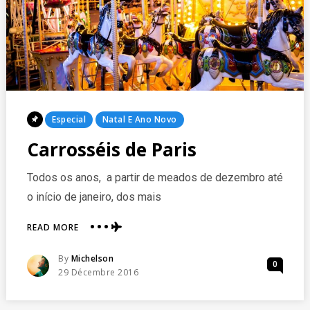
Posted
Especial
Natal E Ano Novo
In
Carrosséis de Paris
Todos os anos, a partir de meados de dezembro até
o início de janeiro, dos mais
ABOUT
READ MORE
CARROSSÉIS
DE
Posted
By
Michelson
0
PARIS
Posted
29 Décembre 2016
On