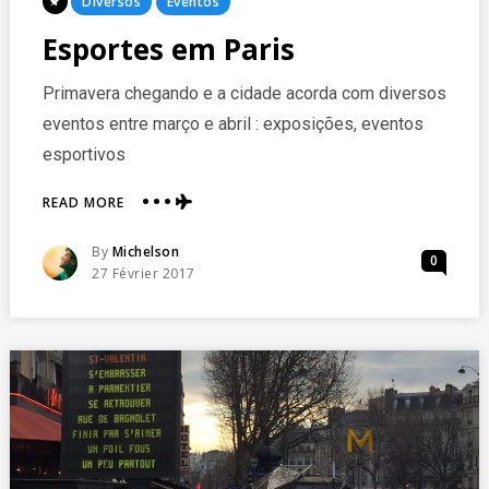
Posted
Diversos
Eventos
In
Esportes em Paris
Primavera chegando e a cidade acorda com diversos
eventos entre março e abril : exposições, eventos
esportivos
ABOUT
READ MORE
ESPORTES
EM
Posted
By
Michelson
0
PARIS
Posted
27 Février 2017
On