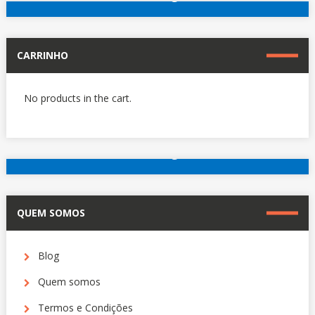
RESTO
Outros hotéis em Paris
DO
MUNDO.
SAIBA
CARRINHO
O
PORQUÊ.
No products in the cart.
reserve agora
Outros hotéis em Paris
QUEM SOMOS
Blog
Quem somos
Termos e Condições