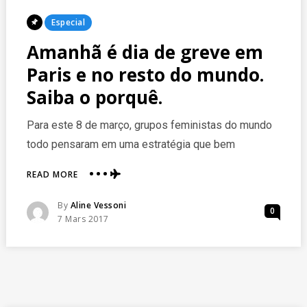
Posted
Especial
In
Amanhã é dia de greve em
Paris e no resto do mundo.
Saiba o porquê.
Para este 8 de março, grupos feministas do mundo
todo pensaram em uma estratégia que bem
ABOUT
READ MORE
AMANHÃ
É
Posted
By
Aline Vessoni
0
DIA
Posted
7 Mars 2017
DE
On
GREVE
EM
PARIS
E
NO
reserve agora